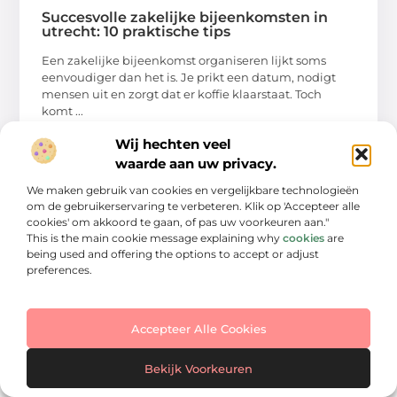
Succesvolle zakelijke bijeenkomsten in
utrecht: 10 praktische tips
Een zakelijke bijeenkomst organiseren lijkt soms
eenvoudiger dan het is. Je prikt een datum, nodigt
mensen uit en zorgt dat er koffie klaarstaat. Toch
komt ...
Wij hechten veel
waarde aan uw privacy.
We maken gebruik van cookies en vergelijkbare technologieën
Bekijk alle categorieën
om de gebruikerservaring te verbeteren. Klik op 'Accepteer alle
cookies' om akkoord te gaan, of pas uw voorkeuren aan."
This is the main cookie message explaining why
cookies
are
being used and offering the options to accept or adjust
preferences.
ADVERTENTIES
Accepteer Alle Cookies
Advertenties
Bekijk Voorkeuren
de kleine ondernemer
Omschrijving: de kleine ondernemer