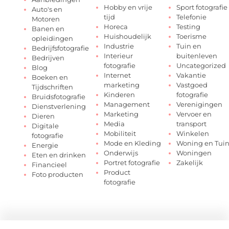
Hobby en vrije
Sport fotografie
Auto's en
tijd
Telefonie
Motoren
Horeca
Testing
Banen en
Huishoudelijk
Toerisme
opleidingen
Industrie
Tuin en
Bedrijfsfotografie
Interieur
buitenleven
Bedrijven
fotografie
Uncategorized
Blog
Internet
Vakantie
Boeken en
marketing
Vastgoed
Tijdschriften
Kinderen
fotografie
Bruidsfotografie
Management
Verenigingen
Dienstverlening
Marketing
Vervoer en
Dieren
Media
transport
Digitale
Mobiliteit
Winkelen
fotografie
Mode en Kleding
Woning en Tui
Energie
Onderwijs
Woningen
Eten en drinken
Portret fotografie
Zakelijk
Financieel
Product
Foto producten
fotografie