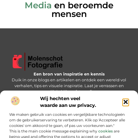
Media
en beroemde
mensen
Een bron van inspiratie en kennis
Duik in onze blogs en artikelen en ontdek een wereld vol
verhalen, tips en visuele inspiratie. Laat je verrassen en
verrijk je kijk op fotografie.
Wij hechten veel
Bericht categorie
waarde aan uw privacy.
We maken gebruik van cookies en vergelijkbare technologieën
om de gebruikerservaring te verbeteren. Klik op 'Accepteer alle
cookies' om akkoord te gaan, of pas uw voorkeuren aan."
Onze informatie
This is the main cookie message explaining why
cookies
are
being used and offering the options to accept or adjust
Backlink kopen: slimme strategie of gevaarlijke keuze?
Hoe kan je online geld verdienen: jouw stap-voor-stap handleiding