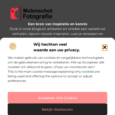
Een bron van inspiratie en kennis
Duik in onze blogs en artikelen en ontdek een wereld vol
verhalen, tips en visuele inspiratie. Laat je verrassen en
verrijk je kijk op fotografie.
Wij hechten veel
Bericht categorie
waarde aan uw privacy.
We maken gebruik van cookies en vergelijkbare technologieën
om de gebruikerservaring te verbeteren. Klik op 'Accepteer alle
cookies' om akkoord te gaan, of pas uw voorkeuren aan."
Onze informatie
This is the main cookie message explaining why
cookies
are
being used and offering the options to accept or adjust
Backlink kopen: slimme strategie of gevaarlijke keuze?
Hoe kan je online geld verdienen: jouw stap-voor-stap handleiding
preferences.
Accepteer Alle Cookies
Website index
Cookiebeleid (EU)
@2025 www.molenschotfotografie.nl. All Right Reserved.
Bekijk Voorkeuren