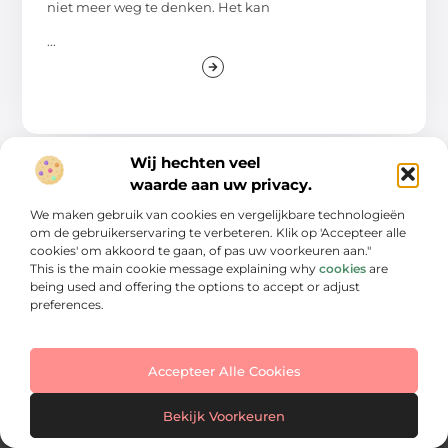
niet meer weg te denken. Het kan
...
Wij hechten veel
waarde aan uw privacy.
We maken gebruik van cookies en vergelijkbare technologieën
om de gebruikerservaring te verbeteren. Klik op 'Accepteer alle
cookies' om akkoord te gaan, of pas uw voorkeuren aan."
This is the main cookie message explaining why
cookies
are
being used and offering the options to accept or adjust
preferences.
Een bron van inspiratie en kennis
Duik in onze blogs en artikelen en ontdek een wereld vol
verhalen, tips en visuele inspiratie. Laat je verrassen en
Accepteer Alle Cookies
verrijk je kijk op fotografie.
Bericht categorie
Bekijk Voorkeuren