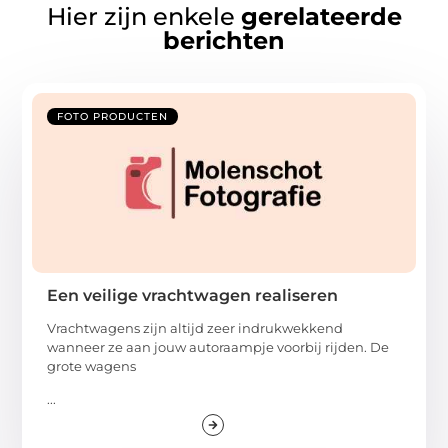
Hier zijn enkele
gerelateerde
berichten
FOTO PRODUCTEN
Een veilige vrachtwagen realiseren
Vrachtwagens zijn altijd zeer indrukwekkend
wanneer ze aan jouw autoraampje voorbij rijden. De
grote wagens
...