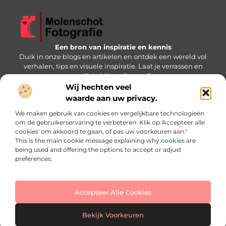
Een bron van inspiratie en kennis
Duik in onze blogs en artikelen en ontdek een wereld vol
verhalen, tips en visuele inspiratie. Laat je verrassen en
verrijk je kijk op fotografie.
Wij hechten veel
Bericht categorie
waarde aan uw privacy.
We maken gebruik van cookies en vergelijkbare technologieën
om de gebruikerservaring te verbeteren. Klik op 'Accepteer alle
cookies' om akkoord te gaan, of pas uw voorkeuren aan."
Onze informatie
This is the main cookie message explaining why
cookies
are
being used and offering the options to accept or adjust
Backlink kopen: slimme strategie of gevaarlijke keuze?
Hoe kan je online geld verdienen: jouw stap-voor-stap handleiding
preferences.
Accepteer Alle Cookies
Website index
Cookiebeleid (EU)
@2025 www.molenschotfotografie.nl. All Right Reserved.
Bekijk Voorkeuren