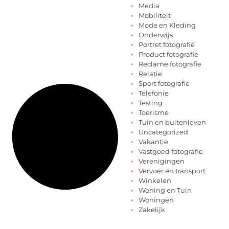
Media
Mobiliteit
Mode en Kleding
Onderwijs
Portret fotografie
Product fotografie
Reclame fotografie
Relatie
Sport fotografie
Telefonie
Testing
Toerisme
Tuin en buitenleven
Uncategorized
Vakantie
Vastgoed fotografie
Verenigingen
Vervoer en transport
Winkelen
Woning en Tuin
Woningen
Zakelijk