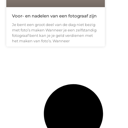
Voor- en nadelen van een fotograaf zijn
Je bent een groot deel van de dag niet bezig
met foto’s maken Wanneer je een zelfstandig
fotograaf bent kan je je geld verdienen met
het maken van foto’s. Wanneer