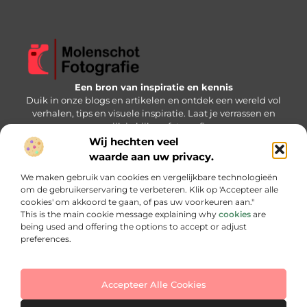
Een bron van inspiratie en kennis
Duik in onze blogs en artikelen en ontdek een wereld vol
verhalen, tips en visuele inspiratie. Laat je verrassen en
verrijk je kijk op fotografie.
Wij hechten veel
Bericht categorie
waarde aan uw privacy.
We maken gebruik van cookies en vergelijkbare technologieën
om de gebruikerservaring te verbeteren. Klik op 'Accepteer alle
cookies' om akkoord te gaan, of pas uw voorkeuren aan."
Onze informatie
This is the main cookie message explaining why
cookies
are
being used and offering the options to accept or adjust
Backlink kopen: slimme strategie of gevaarlijke keuze?
Hoe kan je online geld verdienen: jouw stap-voor-stap handleiding
preferences.
Accepteer Alle Cookies
Website index
Cookiebeleid (EU)