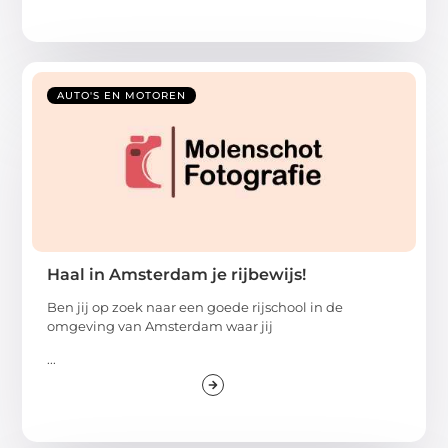
AUTO'S EN MOTOREN
Haal in Amsterdam je rijbewijs!
Ben jij op zoek naar een goede rijschool in de
omgeving van Amsterdam waar jij
...