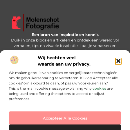
Een bron van inspiratie en kennis
Duik in onze blogs en artikelen en ontdek een wereld vol
verhalen, tips en visuele inspiratie. Laat je verrassen en
verrijk je kijk op fotografie.
Wij hechten veel
Bericht categorie
waarde aan uw privacy.
We maken gebruik van cookies en vergelijkbare technologieën
om de gebruikerservaring te verbeteren. Klik op 'Accepteer alle
cookies' om akkoord te gaan, of pas uw voorkeuren aan."
Onze informatie
This is the main cookie message explaining why
cookies
are
being used and offering the options to accept or adjust
Backlink kopen: slimme strategie of gevaarlijke keuze?
Hoe kan je online geld verdienen: jouw stap-voor-stap handleiding
preferences.
Accepteer Alle Cookies
Website index
Cookiebeleid (EU)
@2025 www.molenschotfotografie.nl. All Right Reserved.