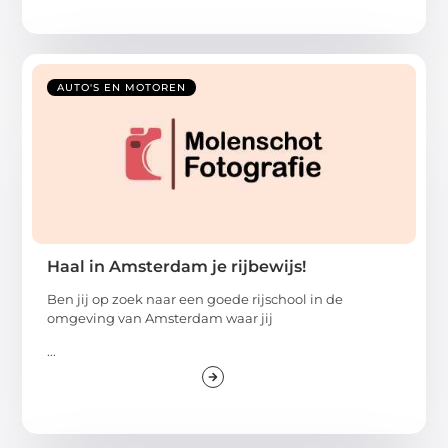
AUTO'S EN MOTOREN
Haal in Amsterdam je rijbewijs!
Ben jij op zoek naar een goede rijschool in de
omgeving van Amsterdam waar jij
...