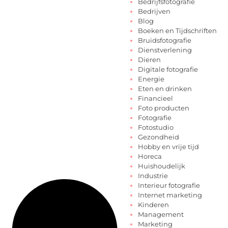
Bedrijfsfotografie
Bedrijven
Blog
Boeken en Tijdschriften
Bruidsfotografie
Dienstverlening
Dieren
Digitale fotografie
Energie
Eten en drinken
Financieel
Foto producten
Fotografie
Fotostudio
Gezondheid
Hobby en vrije tijd
Horeca
Huishoudelijk
Industrie
Interieur fotografie
Internet marketing
Kinderen
Management
Marketing