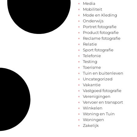
Media
Mobiliteit
Mode en Kleding
Onderwijs
Portret fotografie
Product fotografie
Reclame fotografie
Relatie
Sport fotografie
Telefonie
Testing
Toerisme
Tuin en buitenleven
Uncategorized
Vakantie
Vastgoed fotografie
Verenigingen
Vervoer en transport
Winkelen
Woning en Tuin
Woningen
Zakelijk