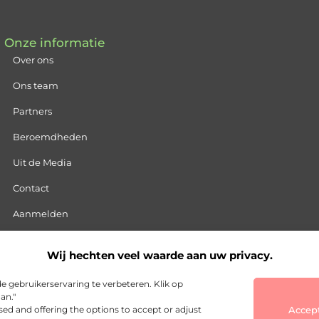
Onze informatie
Over ons
Ons team
Partners
Beroemdheden
Uit de Media
Contact
Aanmelden
Backlink kopen: slimme strategie of gevaarlijke keuze?
Wij hechten veel waarde aan uw privacy.
Hoe kan je online geld verdienen: jouw stap-voor-stap handleidi
 gebruikerservaring te verbeteren. Klik op
an."
sed and offering the options to accept or adjust
Accept