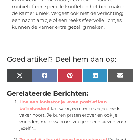
mobiel of een speciale knuffel op het bed maken
de kamer uniek. Vergeet ook niet de verlichting;
een nachtlampje of een reeks sfeervolle lichtjes
kunnen de kamer extra gezellig maken.
Goed artikel? Deel hem dan op:
X
Facebook
Pinterest
LinkedIn
Email
(Twitter)
Gerelateerde Berichten:
Hoe een ionisator je leven positief kan
beïnvloeden!
Ionisator; een term die je steeds
vaker hoort. Je buren praten erover en ook je
vrienden, maar waarom zou je er een kiezen voor
jezelf?...
Zo haal jij alles uit jouw lingeriekeuze!
De kracht