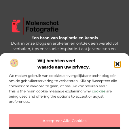
Een bron van inspiratie en kennis
Duik in onze blogs en artikelen en ontdek een wereld vol
verhalen, tips en visuele inspiratie. Laat je verrassen en
verrijk je kijk op fotografie.
Wij hechten veel
Bericht categorie
waarde aan uw privacy.
We maken gebruik van cookies en vergelijkbare technologieën
om de gebruikerservaring te verbeteren. Klik op 'Accepteer alle
cookies' om akkoord te gaan, of pas uw voorkeuren aan."
Onze informatie
This is the main cookie message explaining why
cookies
are
being used and offering the options to accept or adjust
Backlink kopen: slimme strategie of gevaarlijke keuze?
Hoe kan je online geld verdienen: jouw stap-voor-stap handleiding
preferences.
Accepteer Alle Cookies
Website index
Cookiebeleid (EU)