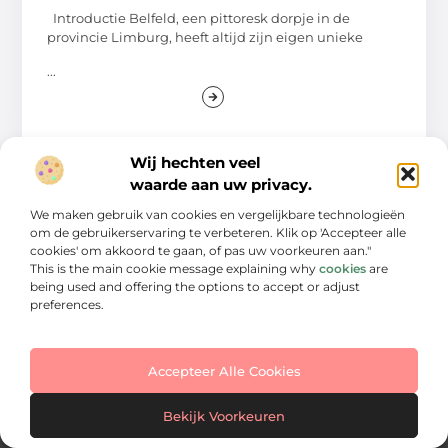
Introductie Belfeld, een pittoresk dorpje in de
provincie Limburg, heeft altijd zijn eigen unieke
...
Wij hechten veel
waarde aan uw privacy.
We maken gebruik van cookies en vergelijkbare technologieën
om de gebruikerservaring te verbeteren. Klik op 'Accepteer alle
cookies' om akkoord te gaan, of pas uw voorkeuren aan."
This is the main cookie message explaining why
cookies
are
being used and offering the options to accept or adjust
preferences.
Een bron van inspiratie en kennis
Accepteer Alle Cookies
Duik in onze blogs en artikelen en ontdek een wereld vol
verhalen, tips en visuele inspiratie. Laat je verrassen en
Bekijk Voorkeuren
verrijk je kijk op fotografie.