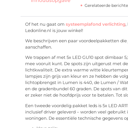
Inhoudsopgave
Gerelateerde berichte
Of het nu gaat om
systeemplafond verlichting
,
Ledonline.nl is jouw winkel!
We beschrijven een paar voordeelpakketten die 
aanschaffen.
We trappen af met 5x LED GU10 spot dimbaar 5,5
mee vooruit kunt. De spots zijn uitgerust met d
lichtkwaliteit. De extra warme witte kleurtempera
lampjes zijn grijs van kleur en ze hebben de 
lichtopbrengst in Lumen is 440, de Lumen / Wat
en de gradenbundel 60 graden. De spots van dit 
er zeker niet de hoofdprijs voor te betalen. Tot sl
Een tweede voordelig pakket leds is 5x LED AR1
inclusief driver geleverd – worden veel gebrui
woningen. De essentiële technische gegevens op 