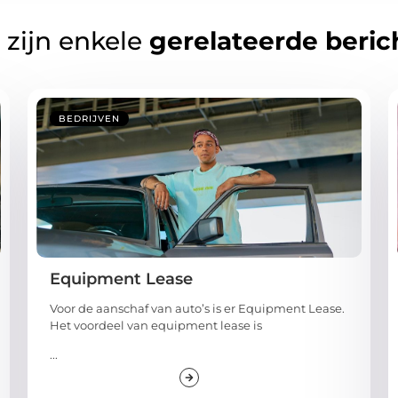
 zijn enkele
gerelateerde beric
BEDRIJVEN
Equipment Lease
Voor de aanschaf van auto’s is er Equipment Lease.
Het voordeel van equipment lease is
...