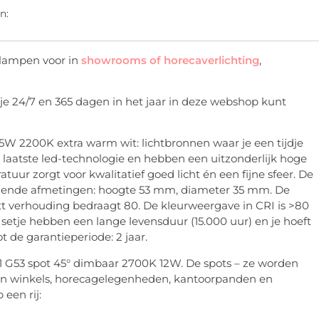
n:
 lampen voor in
showrooms of horecaverlichting
,
je 24/7 en 365 dagen in het jaar in deze webshop kunt
W 2200K extra warm wit: lichtbronnen waar je een tijdje
e laatste led-technologie en hebben een uitzonderlijk hoge
tuur zorgt voor kwalitatief goed licht én een fijne sfeer. De
volgende afmetingen: hoogte 53 mm, diameter 35 mm. De
t verhouding bedraagt 80. De kleurweergave in CRI is >80
setje hebben een lange levensduur (15.000 uur) en je hoeft
ot de garantieperiode: 2 jaar.
11 G53 spot 45° dimbaar 2700K 12W. De spots – ze worden
kt in winkels, horecagelegenheden, kantoorpanden en
een rij: