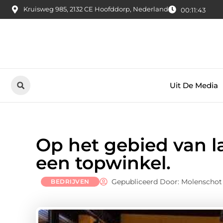
Kruisweg 985, 2132 CE Hoofddorp, Nederland
00:11:44
Uit De Media
Op het gebied van l
een topwinkel.
Gepubliceerd Door: Molenschot 
BEDRIJVEN