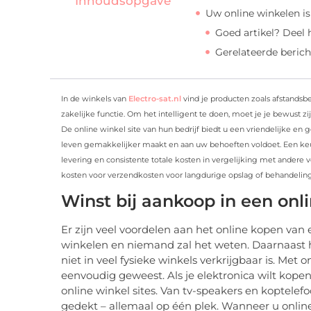
Inhoudsopgave
Uw online winkelen is 
Goed artikel? Deel
Gerelateerde berich
In de winkels van
Electro-sat.nl
vind je producten zoals afstandsb
zakelijke functie. Om het intelligent te doen, moet je je bewust zi
De online winkel site van hun bedrijf biedt u een vriendelijke e
leven gemakkelijker maakt en aan uw behoeften voldoet. Een keuze 
levering en consistente totale kosten in vergelijking met andere v
kosten voor verzendkosten voor langdurige opslag of behandelin
Winst bij aankoop in een onl
Er zijn veel voordelen aan het online kopen van
winkelen en niemand zal het weten. Daarnaast h
niet in veel fysieke winkels verkrijgbaar is. Met 
eenvoudig geweest. Als je elektronica wilt kop
online winkel sites. Van tv-speakers en koptele
gedekt – allemaal op één plek. Wanneer u online