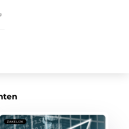
g
hten
ZAKELIJK