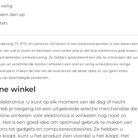
veilig
 hem dan op:
ten:
ediening TV IPTV en camera’s. Winkelen in een elektronicawinkel is niet alleen een
jn van wat je zoekt en beslissen voor welke prijs je dat stuk elektronica gaat kopen.
n gemakkelijke winkelervaring. Ze hebben geprobeerd een site te ontwerpen die uw
uit verschillende soorten artikelen, een snel en veilig winkelproces, veilige
erkopers, maken de site van de leverancier de beste optie. Er zijn geen extra
g van beschadigde producten.
ine winkel
 elektronica. U kunt op elk moment van de dag of nacht
eb je toegang tot een uitgebreide selectie merchandise die
online winkelen voor elektronica is winkelen nog nooit zo
en. Het is een goed idee om optimaal gebruik te maken van
foons tot gadgets en computeraccessoires. Ze hebben u
 koopt, kunt u het product zien voordat u het koopt. Het