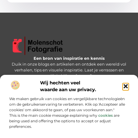
Een bron van inspiratie en kennis
Duik in onze blogs en artikelen en ontdek een wereld vol
verhalen, tips en visuele inspiratie. Laat je verrassen en
verrijk je kijk op fotografie.
Wij hechten veel
Bericht categorie
waarde aan uw privacy.
We maken gebruik van cookies en vergelijkbare technologieën
om de gebruikerservaring te verbeteren. Klik op 'Accepteer alle
cookies' om akkoord te gaan, of pas uw voorkeuren aan."
Onze informatie
This is the main cookie message explaining why
cookies
are
being used and offering the options to accept or adjust
Backlink kopen: slimme strategie of gevaarlijke keuze?
Hoe kan je online geld verdienen: jouw stap-voor-stap handleiding
preferences.