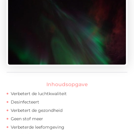
Inhoudsopgave
Verbetert de luchtkwaliteit
Desinfecteert
Verbetert de gezondheid
Geen stof meer
Verbeterde leefomgeving